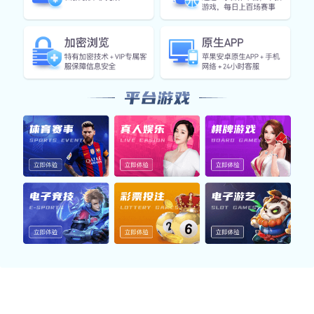
除了拼搏精神外，普雷斯蒂亚尼还特别指出技术与战
术结合的重要性。在面对皇马这样高水平的对手时，
仅凭激情是不够的，还需要科学合理的战术安排。他
根据对手特点制定了一套针对性的策略，有效限制了
皇马球星们充分发挥自己的能力。
例如，在防守方面，他要求队员们加强边路盯人，以
避免让皇马利用速度优势进行突破。同时，通过前场
高压逼抢来迫使对方失误，从而迅速转守为攻。这一
系列战术调整让敌方始终处于被动状态，也为自己争
取到了更多进攻机会。
此外，在进攻端，他也通过灵活调度人员位置，使得
球队能够不断变换进攻套路，让皇马难以预测。这种
灵活多变、不拘一格的战术安排，加强了整支球队在