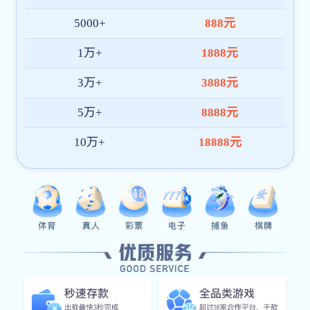
时刻，他们能够相互鼓励，共同抵御来自对方的攻
击。
其次，在这场比赛中，团队合作显得尤为重要。普雷
斯蒂亚尼强调，单靠个人能力无法战胜像皇马这样的
豪门，只有团结一致才能取得最终的胜利。队员们在
场上默契配合，通过快速传递和精准跑位打乱了对手
的防线，为球队创造了许多得分机会。
最后，在经历了一段时间的磨合后，这支阿根廷队形
成了良好的化学反应。每名球员都清楚自己的角色与
责任，在复杂局势下仍能维持良好的沟通，从而提高
了整体战斗力。这种无私奉献、齐心协力的态度成为
他们制胜的重要法宝。
2、技术与战术的完美结合