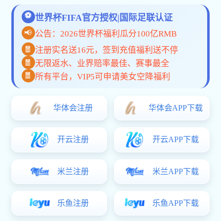
普雷斯蒂亚尼谈战胜皇马的荣耀之
夜：阿根廷梦想成真我们理应晋级
2026-05-22 01:03
43 次阅读
首页
/
体育热讯
在这场备受瞩目的比赛中，阿根廷球队普雷斯蒂亚尼
带领的队伍成功战胜了西班牙豪门皇家马德里，赢得