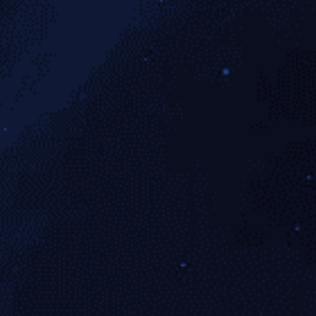
：精准投篮与
领他的球队成功击败了尼克斯，这场...
耀之夜：阿根
队普雷斯蒂亚尼带领的队伍成功战...