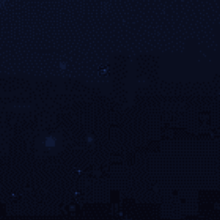
培养侵略性与
在NBA的经历不仅仅是个人的成功，...
萨并关注莱
作频频，传闻即将向桑托斯俱乐部报...
联系我们
快速导航
波市北仑区明州路88号
App下载
关于我们
upport@bibo66.com
隐私政策
用户协议
网站地图