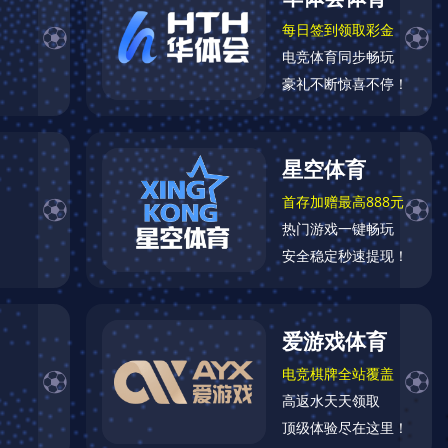
首页
/
体育热讯
更突显了团队的整体表现。米切尔在赛后分
才能在激烈的比赛中取得胜利。本文将从四
及心理素质在比赛中的影响。这些因素共同
效率，使得球队能够迅速拉开比分。他指