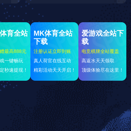
变能力和冷静程度。他认为，通过模拟比赛
建议年轻球员在训练中增加压力情境，以培
队友们通过积极有效的防守限制了对方核心
击。每当有队友被突破时，其他人能够迅速
惯，为下一次交锋做好准备。他鼓励球队利