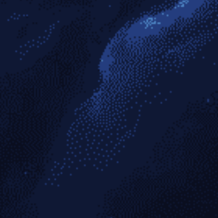
法。
的一环。对于一些年轻队员来说，他们可能因为压力而失去自我
来。
正是通过精准投篮与坚固防守相辅相成，加之优秀团队配合以及
求卓越的人生道路，同样具有启发意义.
，我们都应该重视这些关键因素，通过持续努力和实践，不断提
方法论！