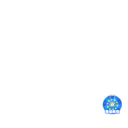
这样的双塔组合时，由于缺乏足够高大且灵活的大前
锋，很难实现有效防守，这使得他们不得不调整战术
以适应这种局面。
同时，在防守端，两位内线巨头也给敌方进攻带来了
极大阻碍。他们凭借优秀的位置感和盖帽能力，不仅
能减少对手轻松上篮的机会，还能迫使敌方选择远
投，这对于一些三分射手并不是最优解。因此，要想
有效破解这一双塔组合，需要广州队制定出更具针对
性的战术方案。
4、团队协作与战术调整
为了应对萨林杰与拉科双塔组合所带来的压力，广州
队必须从整体上进行战略部署。首先，加强内线防守
是首要任务，可以考虑通过增加包夹来限制双塔进