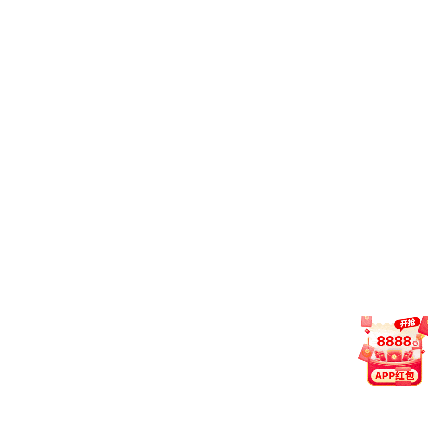
总结：
综上所述，本场比赛充分体现了徐杰及胡明轩等球员
的重要性，同时也暴露出了广州队在面对强敌时需改
进之处。特别是在如何应对萨林杰与拉科双塔这一问
题上，需要教练组深思熟虑并采取切实可行的方法，
以提升全体成员综合素质及应变能力。
This will be a crucial period for the team, as they
aim to continue improving and competing at a
high level. 只有不断优化战术体系与强化内部协作，
实现真正意义上的团结合作，才有可能迎来新的辉煌
成就，为广大的支持者们奉献更加精彩刺激的篮球盛
宴！