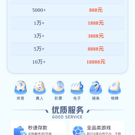
注入了活力。他用自己的努力证明了年轻球员同样可
以承担起关键时刻的责任。
这场比赛中，徐杰打满了四十分钟，这对他的体能和
心理素质都是一次巨大的考验。然而，他依然能够保
持高水平的竞技状态，以精准的传球和果断的突破帮
助球队创造得分机会。从这一点来看，徐杰不仅是球
队战术的一部分，更是团队士气的重要来源。
此外，徐杰在场上的领导能力也逐步显露出来。在关
键时刻，他能够冷静指挥队友，使整个团队始终保持
良好的配合。这种领导能力，对于年轻球员来说尤为
重要，因为它不仅关乎个人表现，也直接影响到整个
团队的战斗力。