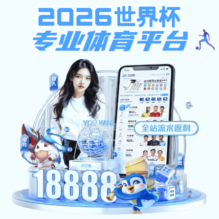
注册入口
必博平台
APP与网页版入口｜
畅享全球体育赛事与数据服务
欢迎访问
必博平台
，提供全面覆盖足球、篮
球、电竞等项目的赛事资讯与数据内容， 支持
APP下载
与
网页使用
，每日同步更新千场比
赛，聚焦热门体育内容， 助您轻松获取赛事动
态，掌握比赛节奏。
手机App
网页版