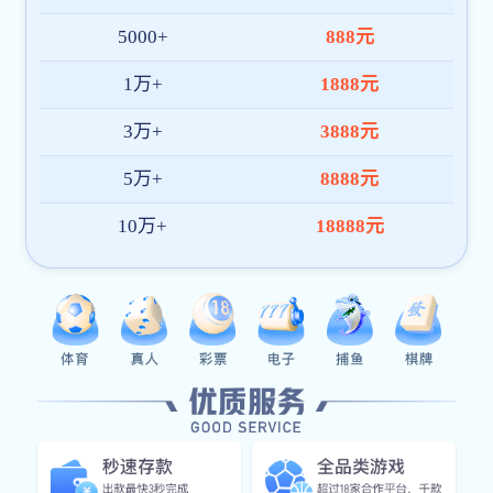
此外，德罗独特的踢球风格和比赛意识，使得他在场
上能够有效地调动队友并提升整体表现。他与队友之
间默契配合，常常能创造出令人惊艳的进攻机会。正
因如此，很多人认为他是未来几年的核心球员之一。
然而，如今德罗选择离开，无疑给球队带来了巨大的
损失。他所带来的活力与创造力，将很难被其他球员
所替代，这也让许多球迷感到惋惜。因此，在弗里克
看来，德罗离开的确意味着巴萨失去了一位重要力
量。
2、弗里克对此事的评价
作为一名经验丰富且成功的教练，弗里克对于足球局
势有着敏锐的洞察力。他在谈及德罗离开时，不仅表
达了个人的不满，更对整个足球圈发出了警示。弗里