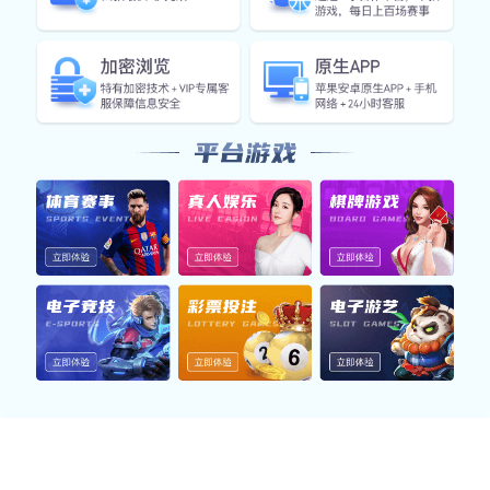
克指出，年轻球员如德罗这样的天才，对于整个联赛
乃至国家队的发展都是极为重要的一环。
另外，弗里克还提到，在当今足球环境中，培养和留
住人才变得愈加困难。他认为，各大俱乐部应更加重
视青训体系，以确保未来能够输送更多优秀人才。而
像德罗这样具有潜质的选手，一旦流失，将会对整个
团队士气及竞技状态造成直接冲击。
最后，他强调了团队合作的重要性，并表示希望各方
能够共同努力，为年轻球员创造良好的成长环境，让
他们在合适的平台上施展才能，而不是轻易放弃自己
的职业生涯和发展机遇。
3、球队面临的新挑战