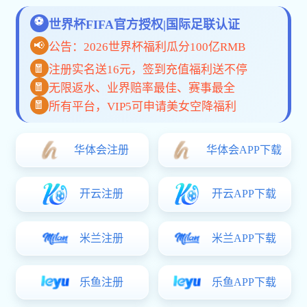
布克半场表现稳定9投5中砍下12分
2篮板3助攻助力球队争胜
2026-06-08 00:56
53 次阅读
首页
/
体育热讯
在最近的一场NBA比赛中，德文·布克的表现引起了广
泛关注。他在半场时间内稳定地拿下了12分、2个篮