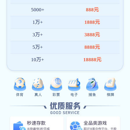
攻击节奏。这种稳定性对于一支球队来说至关重要，
因为它能够缓解其他球员的压力，使全队更加自信，
从而提升整体表现。
总结来看，布克不仅具备高效得分的能力，还展现出
了极强的心理素质。在竞争激烈的赛事中，他能够始
终保持冷静，以高效的方式为球队贡献力量，这无疑
是他成为明星球员的重要原因之一。
2、传球与组织能力
除了得分外，德文·布克在传球和组织方面也有不俗表
现。他上半场送出了3次助攻，这说明他不仅仅是一
个依赖个人进攻的人，更是一名优秀的团队球员。通
过精准的传球，他为队友创造了多次良好的得分机
会。