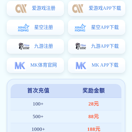
板和3次助攻，帮助球队争取胜利。本文将从四个方
面详细分析布克的表现，包括他的得分效率、传球能
力、篮板贡献以及对球队胜利的重要性。通过对这些
方面的探讨，我们能够更全面地理解布克在赛场上的
作用，以及他如何以个人能力推动球队向前发展。
1、得分效率及稳定性
德文·布克在本场比赛中的得分效率可谓相当出色。他
9投5中，这样的命中率不仅展示了他的投篮技能，更
体现了他在进攻端的选择能力。在关键时刻，他总能
找到合适的位置进行投射，确保每一次出手都能最大
限度地提高得分机会。
此外，布克的稳定性也是值得称道的。在整个上半
场，他没有出现明显的低迷状态，而是保持了一贯的